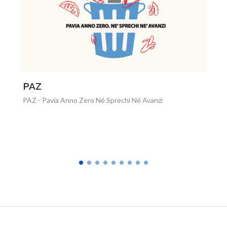
PAZ
I
PAZ - Pavia Anno Zero Né Sprechi Né Avanzi
Bi
20