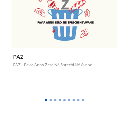
Idee in comune
Bilancio partecipativo della città di Mantova (progetto
2018-2019)